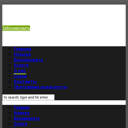
8 (495)-597-78-50
Московская область,Одинцовский городской
округ,территория Минское шоссе 30-й км, строение 1
Забронировать
Главная
Номера
Бронировать
Услуги
О нас
Сауна
Контакты
Программа лояльности
Главная
Номера
Бронировать
Услуги