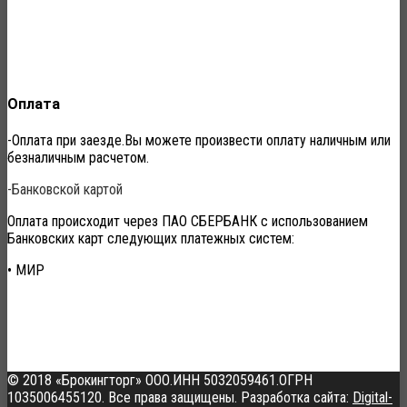
Оплата
-Оплата при заезде.Вы можете произвести оплату наличным или
безналичным расчетом.
-Банковской картой
Оплата происходит через ПАО СБЕРБАНК с использованием
Банковских карт следующих платежных систем:
• МИР
О Мотеле
Наш мотель находится совсем недалеко от аэропорта Внуково,
рядом есть торговый центр.
Во всех номерах работает
бесплатный Wi-Fi
© 2018 «Брокингторг» ООО.ИНН 5032059461.ОГРН
1035006455120. Все права защищены. Разработка сайта:
Digital-